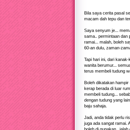
Bila saya cerita pasal s
macam dah tepu dan terl
Saya senyum je... mema
sama.. permintaan dan p
ramai... malah, boleh sa
60-an dulu, zaman-zama
Tapi hari ini, dari kana
wanita berumur... semua
terus membeli tudung w
Boleh dikatakan hampir 
kerap berada di luar rum
membeli tudung... sebabn
dengan tudung yang lain,
baju sahaja.
Jadi, anda tidak perlu 
juga ada sangat ramai. A
boleh di gunakan.. ialah