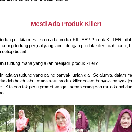
Mesti Ada Produk Killer!
s tudung ni, kita mesti kena ada produk KILLER ! Produk KILLER inil
tudung-tudung penjual yang lain... dengan produk killer inilah nanti , b
a setiap bulan!
hu tudung mana yang akan menjadi produk killer?
 ini adalah tudung yang paling banyak jualan dia. Selalunya, dalam m
kita dah boleh tahu, mana satu produk killer dalam banyak- banyak jen
er.. Kita dah tak perlu promot sangat, sebab orang dah mula kenal dan
ai.