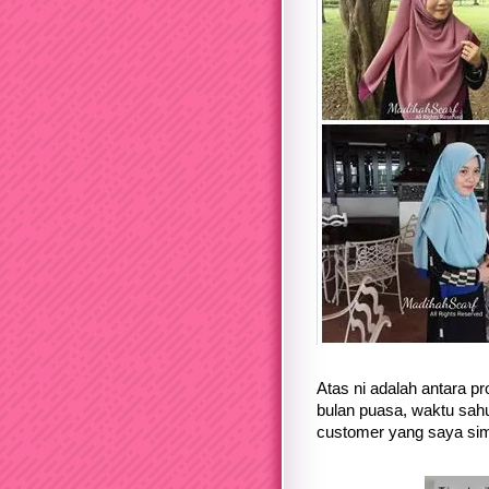
Atas ni adalah antara pr
bulan puasa, waktu sahu
customer yang saya simp