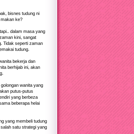
ak, bisnes tudung ni
i makan ke?
tapi.. dalam masa yang
zaman kini, sangat
g. Tidak seperti zaman
emakai tudung.
 wanita bekerja dan
a berhijab ini, akan
g.
i golongan wanita yang
 akan putus-putus
sendiri yang berbeza
ersama beberapa helai
ang yang membeli tudung
 salah satu strategi yang