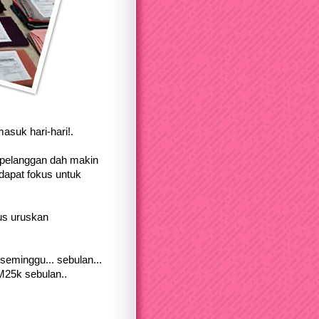
asuk hari-hari!.
 pelanggan dah makin
 dapat fokus untuk
kus uruskan
 seminggu... sebulan...
RM25k sebulan..