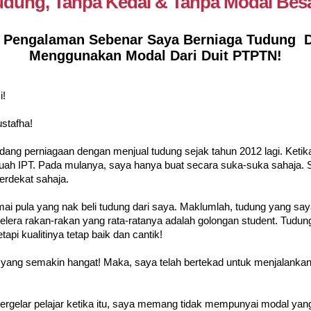
udung, Tanpa Kedai & Tanpa Modal Besa
an Pengalaman Sebenar Saya Berniaga Tudung 
Menggunakan Modal Dari Duit PTPTN!
!
stafha!
dang perniagaan dengan menjual tudung sejak tahun 2012 lagi. Ketika 
uah IPT. Pada mulanya, saya hanya buat secara suka-suka sahaja. S
erdekat sahaja.
i pula yang nak beli tudung dari saya. Maklumlah, tudung yang saya j
era rakan-rakan yang rata-ratanya adalah golongan student. Tudung
etapi kualitinya tetap baik dan cantik!
yang semakin hangat! Maka, saya telah bertekad untuk menjalankan 
rgelar pelajar ketika itu, saya memang tidak mempunyai modal yang 