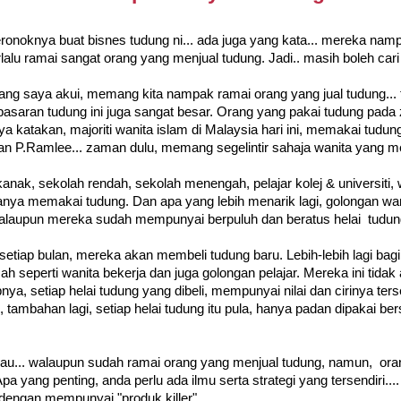
eronoknya buat bisnes tudung ni... ada juga yang kata... mereka namp
alu ramai sangat orang yang menjual tudung. Jadi.. masih boleh car
ng saya akui, memang kita nampak ramai orang yang jual tudung... 
asaran tudung ini juga sangat besar. Orang yang pakai tudung pada 
ya katakan, majoriti wanita islam di Malaysia hari ini, memakai tudun
n P.Ramlee... zaman dulu, memang segelintir sahaja wanita yang m
k-kanak, sekolah rendah, sekolah menengah, pelajar kolej & universiti,
nya memakai tudung. Dan apa yang lebih menarik lagi, golongan wanit
alaupun mereka sudah mempunyai berpuluh dan beratus helai tudun
setiap bulan, mereka akan membeli tudung baru. Lebih-lebih lagi bag
ah seperti wanita bekerja dan juga golongan pelajar. Mereka ini tidak
ya, setiap helai tudung yang dibeli, mempunyai nilai dan cirinya ter
 tambahan lagi, setiap helai tudung itu pula, hanya padan dipakai b
risau... walaupun sudah ramai orang yang menjual tudung, namun, or
pa yang penting, anda perlu ada ilmu serta strategi yang tersendiri....
 dengan mempunyai "produk killer"...